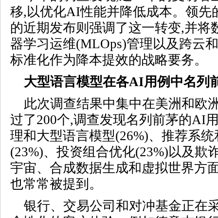
移,以优化AI性能并降低成本。领
的近期发布则强调了这一转变,并将
器学习运维(MLOps)管理以及跨
标准化作为降本提效的战略要务。
大型语言模型在各AI用例中名列
此次调查结果中集中在美洲和欧
过了200个,调查发现名列前茅的A
理和
大型语言模型
(26%)、推荐系
(23%)、投资组合优化(23%)以及欺诈
宇宙
、
合成数据生成
和虚拟世界方
也常常被提到。
银行、交易公司和对冲基金正在