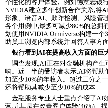
个性化的客户体验。例如德意志银
NVIDIA建立
多年创新合作关系
,将
形象、语音AI、欺诈检测、风险管
各个用例中,最多可减少80%的总拥
划使用
NVIDIA Omniverse
构建一个
助员工浏览内部系统并回答人事方
银行看到AI在提高收入方面的巨
调查发现,AI正在对金融机构产
响。近一半的受访者表示,AI将帮
加至少10%的年收入。超过三分之一
还将帮助其减少至少10%的成本。
金融服务专业人士重点介绍了AI
营,尤其是在改善客户体验(46%)、提