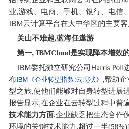
业,游戏、电商、手机、银行、电信
IBM云计算平台在大中华区的主要
关山不难越,蓝海任遨游
第一, IBM
Cloud是
实现
降本增效
IBM委托独立研究公司Harris Po
布
,帮助
IBM
《
企业转型指数:云现状
》
型之旅,使他们能够对自身转型进展
报告显示,在企业在云转型过程中普遍
技术能力方面
,企业缺乏把生态合作
环境的关键技术能力,超过一半(58%