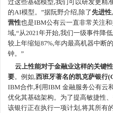
过这些基础模型,我们可以研发更精准
的AI模型。”据阮野介绍,除了
先进性
营性
也是IBM公有云一直非常关注
域,“从2021年开始,我们一级事件降低
较上年缩短87%,年内最高机器中断
钟。”
云上性能
对于金融业这样的关键
要
。例如,
西班牙著名的
凯克萨银
行
(
IBM合作,利用IBM 金融服务公有云和IB
优化其基础架构。为了提高敏捷性、
该银行正在执行一项计划,将其所有