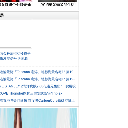
居
两会释放推动楼市平
康发展信号 各地政
港愉景湾「Toscana 意涛」地标海景名宅1* 第19-
港愉景湾「Toscana 意涛」地标海景名宅1* 第19-
NE STANLEY 2号洋房以2.68亿港元售出* 实用呎
COPE Thonglor以其三层复式豪宅"Triplex
iden
港置地与金门建筑 首度将CarbonCure低碳混凝土