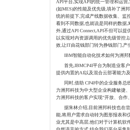
API平台,实现API的统一管理和运
(如MES)的性能及优先级,填补了
统的前提下,完成产线数据收集、监控
看到不同数据,也就说是同样的数据,
外,通过API Connect,API不
以实现对内资源调用的优先级管控,以
效,让IT由花钱部门转为挣钱部门,
IBM智能自动化技术如何为洲邦
首先,IBMCP4I平台为制造
提供内置的AI以及混合云部署能力
同时,借助 CP4I中的企业服务总线
力洲邦科技为中大型企业构建敏捷、轻量的
力洲邦科技的客户实现“开放、合作
据朱林介绍,目前洲邦科技也在尝试使用IBM
能,将用户需求自动转为图形报表和
业尤其是中高层,他们对于计算机软件
自然语言的方式,结合我们平台采集