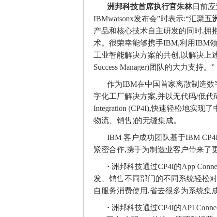
洲邦科技首席执行官朱林
日前应
IBMwatsonx发布会”时表示:“汇聚五
产品和核心技术自主研发的同时,拥
术。很荣幸能够携手IBM,利用IB
工业智能解决方案的共创,以解决上述挑
Success Manager)团队的大力支持。”
作为IBM在中国首家离散制造
字化工厂解决方案,并以无代码/低代码的方
Integration (CP4I),快速
物流、销售)的无缝集成。
IBM 客户成功团队基于IBM C
紧密合作,携手为制造业客户带来了更
·
洲邦科技通过CP4I的App C
发、销售不同部门的不同系统轻松对
自服务消费使用,省去很多为系统集
·
洲邦科技通过CP4I的API Co