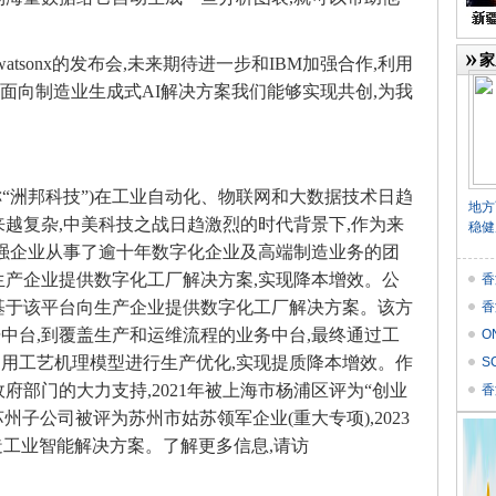
家
watsonx的发布会,未来期待进一步和IBM加强合作,利用
业智能,面向制造业生成式AI解决方案我们能够实现共创,为我
“洲邦科技”)在工业自动化、物联网和大数据技术日趋
地方
来越复杂,中美科技之战日趋激烈的时代背景下,作为来
稳健
0强企业从事了逾十年数字化企业及高端制造业务的团
业生产企业提供数字化工厂解决方案,实现降本增效。公
香
基于该平台向生产企业提供数字化工厂解决方案。该方
香
中台,到覆盖生产和运维流程的业务中台,最终通过工
O
用工艺机理模型进行生产优化,实现提质降本增效。作
价
S
府部门的大力支持,2021年被上海市杨浦区评为“创业
Res
香
州子公司被评为苏州市姑苏领军企业(重大专项),2023
造工业智能解决方案。了解更多信息,请访