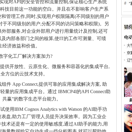
营,实现对API的安全管控和流量控制,保证核心生产系统
洲邦科技目前这一功能的空白。并且在不影响客户生产系
和管理工作,同时,实现用户权限隔离(不同级别的用户
对于不同级别的用户,分配不同的访问策略和权限)。另
但可以提供外部服务,对企业外部用户进行用量统计及控制,还可
及内部各部门之间的核算,使IT的工作可测量、可绩
产生经济效益和价值。
数字化工厂解决方案加力?
业客户提供开放性、云原生化、微服务和容器化的集成平台,
及全方位的云技术支持。
组件 App Connect,提供可靠的应用集成解决方案, 助
应用集成平台。通过 IBMCP4I的API Connect助
、共赢”的数字生态平台能力。
 Cognos Analytics with Watson 的AI助手功
仪表盘,助力工厂管理人员提升决策效率。因为工业企
技术还是有一定的使用敏感度,通过AI助手的能力,用
到海量数据给它自动生成一些分析图表,就可以帮助他