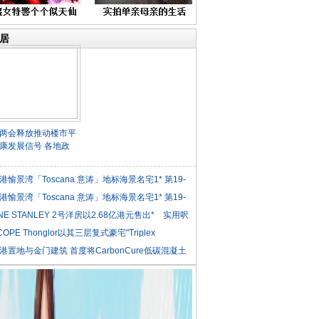
居
两会释放推动楼市平
康发展信号 各地政
港愉景湾「Toscana 意涛」地标海景名宅1* 第19-
港愉景湾「Toscana 意涛」地标海景名宅1* 第19-
NE STANLEY 2号洋房以2.68亿港元售出* 实用呎
COPE Thonglor以其三层复式豪宅"Triplex
iden
港置地与金门建筑 首度将CarbonCure低碳混凝土