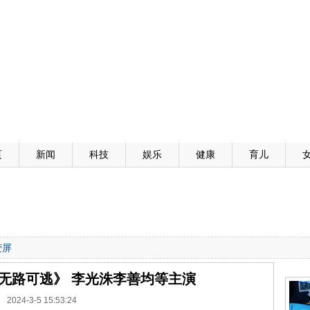
页
新闻
科技
娱乐
健康
育儿
荧屏
无路可逃》 李光洙李善均等主演
2024-3-5 15:53:24