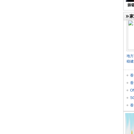
家
地方
稳健
香
香
O
价
S
Res
香