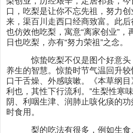
梨创业，历经艰辛，定居祁县，今
口，吃梨是让你不忘先祖，努力创
来，渠百川走西口经商致富。此后
也仿效他吃梨，寓意“离家创业”，
日也吃梨，亦有“努力荣祖”之念。
惊蛰吃梨不仅是图个好意头
养生的智慧。惊蛰时节气温回升较
口干舌燥、外感咳嗽。《本草纲目
利也，其性下行流利。”生梨性寒
阴、利咽生津、润肺止咳化痰的功
时食用。
梨的吃法有很多，例如生食