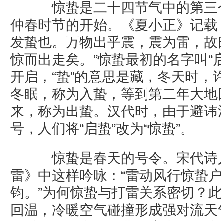
惊蛰是二十四节气中的第三
仲春时节的开始。《夏小正》记载
发蛰也。万物出乎震，震为雷，故
惊而出走矣。”惊蛰最初的名字叫“启
开启，“蛰”的意思是藏，冬天时，
冬眠，称为入蛰，等到第二年大地
来，称为出蛰。汉代时，由于避讳
号，人们将“启蛰”改为“惊蛰”。
惊蛰是春天的号令。宋代诗
雷》中这样吟咏：“雷动风行惊蛰
钧。”为何惊蛰与打雷关系密切？
回温，冷暖空气碰撞形成强对流天