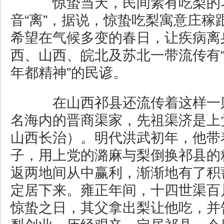
惊蛰当天，民间素有吃梨的习
音“离”，据说，惊蛰吃梨寓意庄稼
希望在气候多变的春日，让疾病离
西、山西、皖北及苏北一带流传有
年都精神”的民谚。
在山西祁县还流传着这样一
名海内的晋商渠家，先祖渠济是上
山西长治）。明代洪武初年，他带
子，用上党的潞麻与梨倒换祁县的
返两地间从中赢利，渐渐地有了积
定居下来。雍正年间，十四世渠百
惊蛰之日，其父拿出梨让他吃，并