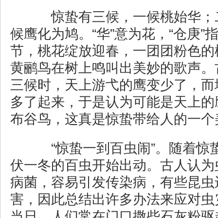
惊蛰有三候，一候桃始华；
候鹰化为鸠。“华”意为花，“仓庚”
节，桃花绽放迎春，一团团粉色的
黄鹂鸟在树上鸣叫出美妙的歌声。
三候时，天上游弋的鹰变少了，而
多了起来，于是认为可能是天上的
布谷鸟，这真是惊蛰带给人的一个
“惊蛰一到百虫闹”。随着惊
伏一冬的百虫开始出动。古人认为
病菌，容易引发传染病，有些昆虫
害，因此总结出许多办法来应对虫
当日，人们常在门口撒些石灰粉驱