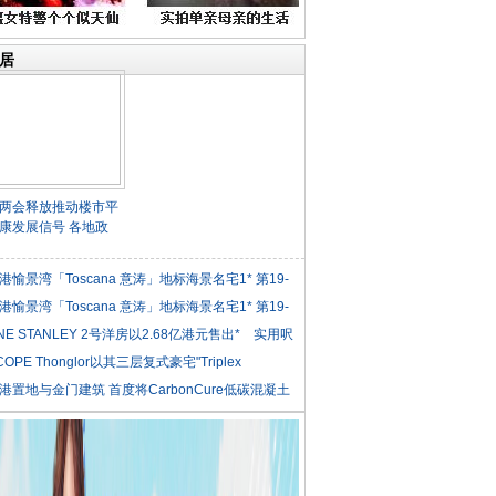
居
两会释放推动楼市平
康发展信号 各地政
港愉景湾「Toscana 意涛」地标海景名宅1* 第19-
港愉景湾「Toscana 意涛」地标海景名宅1* 第19-
NE STANLEY 2号洋房以2.68亿港元售出* 实用呎
COPE Thonglor以其三层复式豪宅"Triplex
iden
港置地与金门建筑 首度将CarbonCure低碳混凝土