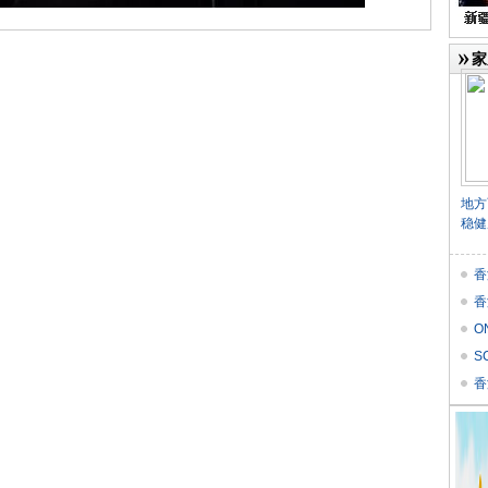
家
地方
稳健
香
香
O
价
S
Res
香