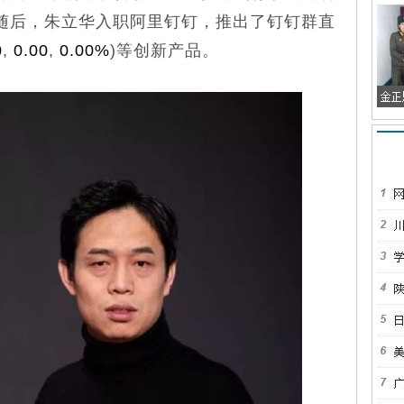
随后，朱立华入职阿里钉钉，推出了钉钉群直
0
,
0.00
,
0.00%
)
等创新产品。