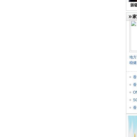
家
地方
稳健
香
香
O
价
S
Res
香