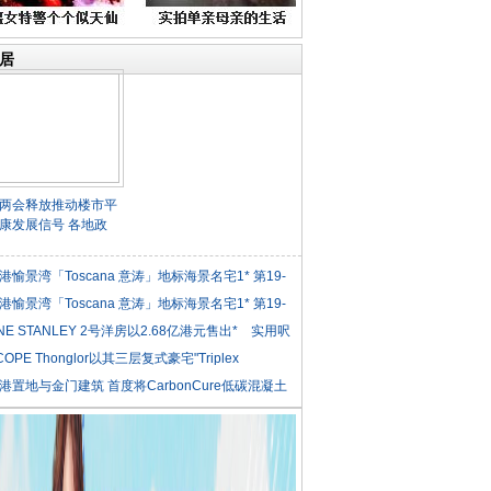
居
两会释放推动楼市平
康发展信号 各地政
港愉景湾「Toscana 意涛」地标海景名宅1* 第19-
港愉景湾「Toscana 意涛」地标海景名宅1* 第19-
NE STANLEY 2号洋房以2.68亿港元售出* 实用呎
COPE Thonglor以其三层复式豪宅"Triplex
iden
港置地与金门建筑 首度将CarbonCure低碳混凝土