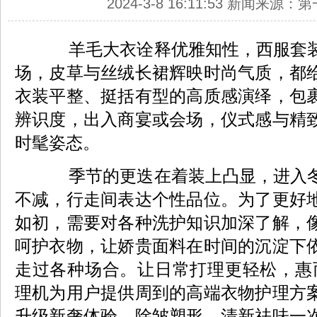
2024-3-8 16:11:53 新闻来源
羊毛大衣诠释优雅知性，西服套装
场，皮草与丝绒长裙辉映时尚气质，都
衣装平整、挺括有型的高质感演绎，包
辨识度，出入商宴或会场，仪式感与精
时髦姿态。
季节的更迭在着装上凸显，进入冬
不减，行走间表达个性品位。为了更好
如初，需要对各种洗护知识加深了解，
呵护衣物，让娇贵面料在时间的沉淀下
走过各种场合。让日常打理更轻松，惠
理机为用户提供周到的高端衣物护理方
升级新奢体验，除皱塑形、清新祛味一