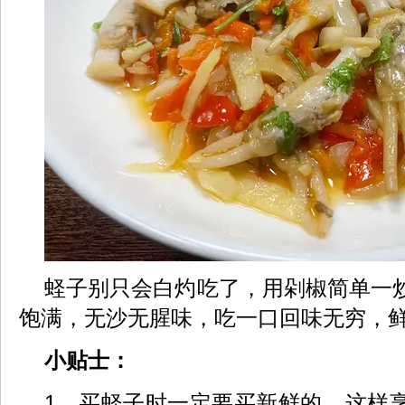
蛏子别只会白灼吃了，用剁椒简单一
饱满，无沙无腥味，吃一口回味无穷，
小贴士：
1、买蛏子时一定要买新鲜的，这样