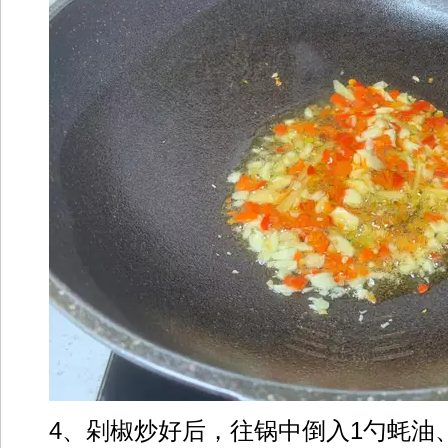
4、剁椒炒好后，往锅中倒入1勺蚝油