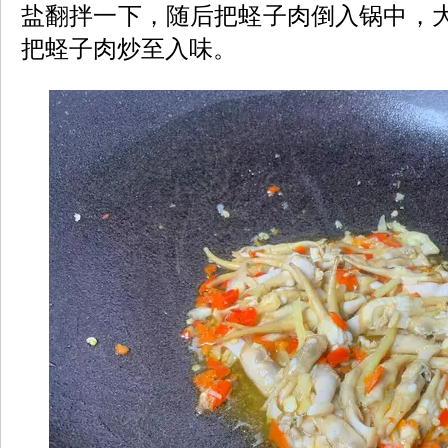
盐翻拌一下，随后把蛏子肉倒入锅中，大
把蛏子肉炒至入味。