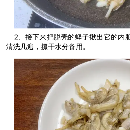
2、接下来把脱壳的蛏子揪出它的内
清洗几遍，攥干水分备用。