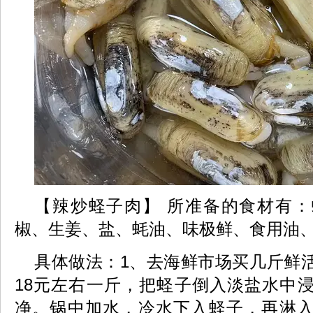
【辣炒蛏子肉】 所准备的食材有
椒、生姜、盐、蚝油、味极鲜、食用油
具体做法：1、去海鲜市场买几斤鲜
18元左右一斤，把蛏子倒入淡盐水中
净。锅中加水，冷水下入蛏子，再淋