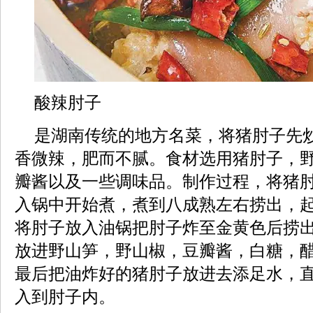
酸辣肘子
是湖南传统的地方名菜，将猪肘子先
香微辣，肥而不腻。食材选用猪肘子，
瓣酱以及一些调味品。制作过程，将猪
入锅中开始煮，煮到八成熟左右捞出，
将肘子放入油锅把肘子炸至金黄色后捞
放进野山笋，野山椒，豆瓣酱，白糖，
最后把油炸好的猪肘子放进去添足水，
入到肘子内。