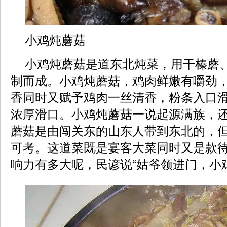
小鸡炖蘑菇
小鸡炖蘑菇是道东北炖菜，用干榛蘑
制而成。小鸡炖蘑菇，鸡肉鲜嫩有嚼劲
香同时又赋予鸡肉一丝清香，粉条入口
浓厚滑口。小鸡炖蘑菇一说起源满族，
蘑菇是由闯关东的山东人带到东北的，
可考。这道菜既是宴客大菜同时又是款待
响力有多大呢，民谚说“姑爷领进门，小