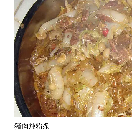
猪肉炖粉条