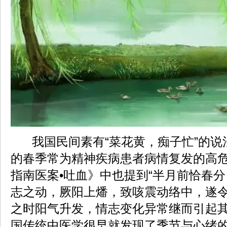
我国民间素有“菜花黄，痴子忙”的说
的春季常为精神疾病患者病情复发的高
指南医案•吐血》中也提到“半月前恰春
志之动，厥阳上燔，致咳震动络中，遂令
之时阳气升发，情志变化异常继而引起
国传统中医学很早就发现了季节与心绪