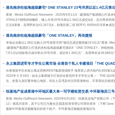
港岛南赤柱临海超级豪宅* ONE STANLEY 23号洋房以近1.4亿元
42,267元＆ 项目总成交金额突破20亿元＆
香港 - Media OutReach Newswire - 2025年8月11日 - 建灝地产集团
STANLEY销情持续畅旺，继上月录20号洋房以1.38亿元成交&后，近日再录同类
亿元&承接，实用呎价达42,267元&，创项目第二排 BERYL AVENUE洋房★
港岛南赤柱临海超级豪宅「ONE STANLEY」再传捷报
本地企业家以1.38亿元购入20号海景洋房*项目总成交额突破19.5亿元*香港 -Media Out
-建灝地产集团匠心打造的赤柱临海超级豪宅项目#「ONE STANLEY」持续热销
7月1日以招标形式成功售出20号洋房，成交价1.38亿元*，实用单价达39,988元
永义集团进军专才学生公寓市场 全港首个私人专建项目「THE QUA
伙香港留学生长租公寓运营商iRENT集团强强联手 海景双人房月租约6,800港元起香港 -Me
2025年 6 月18日 - 由永义集团倾力打造的全新优尚专才学生公寓 ─「THE 
北，坐落九龙区繁华核心地段，邻近土瓜湾及何文田双港铁站，尽享双站沿线优
恒基地产促成香港中环地区最大单一写字楼租赁交易 中环新海滨三
面积预租超70%
香港 -Media OutReach Newswire- 2025年6月18日 - 恒基兆业地产有
12）很高兴宣布，其子公司已与量化交易及投资管理公司简街资本 （下称"Jane S
最新中环新海滨旗舰项目的首个租户。中环新海滨旗舰发展项目鸟