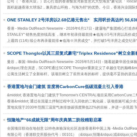
公司（「香港兴业」）匠心打造的香港愉景湾新晋意式大型海景*豪宅区「Tosca
面积超越香港大球场2，兼具群山环抱，与海为邻*的优势。今日，香港兴业国际
ONE STANLEY 2号洋房以2.68亿港元售出* 实用呎价高达约 56,
用呎价同创项目本年度新高*
香港 - Media OutReach Newswire - 2026年6月17日 - 建灏地产集团
STANLEY" 销售热度持续高涨 ，继本年初录得最前排★临海※5号洋房以高价
上週四 (11/6) 续公布再录最前排★临海※洋房成交*，并打破5号洋房之成交纪录
SCOPE Thonglor以其三层复式豪宅"Triplex Residence"树
的顶层公寓
曼谷，泰国 -Media OutReach Newswire- 2026年5月14日 - 随着超豪华
&rdquo;理念演进，SCOPE通过SCOPE Thonglor重新定义了卓越住宅的巅峰&
公寓生活树立了全新标杆。该项目树立了前所未有的标杆，提供毫不妥协的居住品
香港置地与金门建筑 首度将CarbonCure低碳混凝土引入香港
&middot; 香港置地与金门建筑于Tomorrow's CENTRAL项目采用Carbo
香港&middot; 通过在混凝土拌制过程中注入回收的二氧化碳，该项措施可减少水泥用
置地实现于2030年范围三温室气体排放碳强度降低22%的目标，并进一步巩固 Tomo
恒隆地产“66成就无限”周年庆典第二阶段精彩启幕
全国项目联动在地创意 以特色体验深化社区连接香港和中国上海 -Media OutReach N
有限公司（香港联交所股份代号：00101）（&ldquo;恒隆&rdquo;或&ldquo;