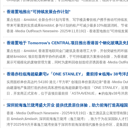
Group旗下的泰国领先私募基金，专注高端房地产与酒店投资，现携手世界领先
香港置地推出"可持续发展合作计划"
重点包括：&middot; 全新合作计划与零售、写字楼及餐饮租户携手推动可持
带来可量度的实质成果&middot; 参与计划的租户可减少最多10%能源消耗、节
香港 -Media OutReach Newswire- 2025年11月19日 - 香港置地推出"可持续
香港置地于 Tomorrow’s CENTRAL项目推出香港首个钢化玻璃
重点包括：&middot; 香港置地联同金门建筑及香港理工大学，开创突破性闭
建材&middot; 项目彰显商学协作的成果，于可持续建筑方案推动创新，为香港建造
展示可规模化的废物管理方案，同时为废料回收创造经济诱因香港 -Media OutRea
香港赤柱临海超級豪宅v「ONE STANLEY」 最前排★临海v 38号洋房
交
实用面积单价高达约 54180 港元 / 平方呎* 创项目单价新高纪录*香港 -Media OutReac
由建灏地产集团打造的赤柱高私密性临海超级豪宅v项目「ONE STANLEY」
日，开发商正式宣布，位于该项目最前排「ASTA AVENUE」★的临海v38号洋房
深圳前海逸兰珑湾盛大开业 提供优质居住体验，助力前海打造高端
香港 - Media OutReach Newswire - 2025年9月19日 - 逸兰酒店
目 &mdash;&mdash; 深圳前海逸兰珑湾（逸兰珑湾），致力于为在深国际
湾于2025年9月开幕逸兰珑湾坐落于深圳市前海深港现代服务业合作区，是集团