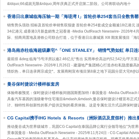
&ldquo;66成就无限&rdquo;周年庆典正式开启第二阶段。公司将联动内地十
香港日出康城临海压轴一期「海瑅湾 I」首轮价单254套当日全数售罄
销售势头强劲 招标及首轮价单销售双报捷 首轮价单254套成交金额逾18亿港元 连
34亿港元 成香港3月新盘銷售之冠香港 -Media OutReach Newswire- 20
际、招商局置地及港铁公司联合打造，位于香港日出康城第 XIII 期发展项目「海瑅湾 L
港岛南赤柱临海超级豪宅^「ONE STANLEY」 销情气势如虹 单日
最前排 &deg;临海^5号洋房以逾2.46亿元*售出 实用单价高达约52,542元/平方英
OutReach Newswire- 2026年1月26日 - 建灏地产集团精心打造赤柱私隐度极
情炽热，单日连录两宗成交*。发展商刚宣布项目第8座之地下花园分层大宅#@以2,
曼谷保时捷设计楼样板套房
体验终极预览：保时捷设计楼样板间德国斯图加特 / 泰国曼谷 -Media OutReach New
具备汽车基因的顶级奢华住宅项目&mdash;&mdash;曼谷保时捷设计楼宣布
计、独特性和创新性的客户提供定制的看房体验。这是专属生活方式品牌保时捷设计（
CG Capital携手IHG Hotels ＆ Resorts（洲际酒店及度假村
（InterContinental Residences Bangkok Asoke）——Su
推动曼谷成为世界级城市，巩固CG Capital在泰国品牌公寓行业领导地位"为
景泰国曼谷 - Media OutReach Newswire - 2025年11月24日 - CG Capital Advisory