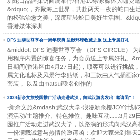
圳蛇口品牌探访圆满举行/香港10余家媒体大咖受邀担
&rdquo;，齐聚海上世界，共赴两天一夜的蛇口
的松弛治愈之美，深度玩转蛇口美好生活圈。&ldquo;
香港媒体深圳
DFS 迪斐世尊享会一周年庆典 呈献环球收藏之旅 送上专属好礼
&middot; DFS 迪斐世尊享会 （DFS CIRCL
用程序内置的惊喜任务，为会员送上专属好礼。&midd
日期间(香港区由4月27日起)，顾客可以进行挑战，
属文化地标及风景行李贴纸，和三款由人气插画家ma
套装， 以及由matsui联名创作的
2024新余文旅校园推广活动走进武汉，向武汉游客发出“邀请函”！
-新余文旅&mdash;武汉大学-浪漫新余樱JOY计划
演活动/主题推介、特色摊位、趣味互动......3月29
园推广活动走进武汉大学，以路演的形式向武汉高
一份满载诚意与热情的邀请函：欢迎大家来到集天