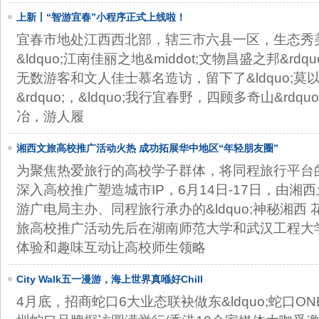
上新丨“智游宜春”小程序正式上线啦！
宜春市地处江西西北部，辖三市六县一区，生态秀
&ldquo;江南佳丽之地&middot;文物昌盛之邦&r
无数游客和文人佳士慕名造访，留下了&ldquo;
&rdquo;，&ldquo;我行宜春野，四顾多奇山&rdqu
冶，游人履
湘西文旅高校推广活动火热 成功拓展华中地区“年轻朋友圈”
为聚焦热爱旅行的高校学子群体，将同程旅行平台
深入高校推广塑造城市IP，6月14日-17日，由
游广电局主办、同程旅行承办的&ldquo;神秘湘西 花Y
旅高校推广活动先后在湖南师范大学和武汉工程大
体验和趣味互动让高校师生领略
City Walk五一漫游，海上世界真喺好Chill
4月底，招商蛇口6大业态联袂做东&ldquo;蛇口ONE