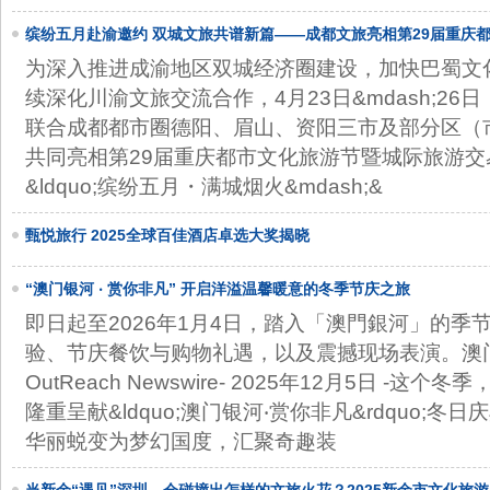
缤纷五月赴渝邀约 双城文旅共谱新篇——成都文旅亮相第29届重庆
为深入推进成渝地区双城经济圈建设，加快巴蜀文
续深化川渝文旅交流合作，4月23日&mdash;2
联合成都都市圈德阳、眉山、资阳三市及部分区（
共同亮相第29届重庆都市文化旅游节暨城际旅游
&ldquo;缤纷五月・满城烟火&mdash;&
甄悦旅行 2025全球百佳酒店卓选大奖揭晓
“澳门银河 ‧ 赏你非凡” 开启洋溢温馨暖意的冬季节庆之旅
即日起至2026年1月4日，踏入「澳門銀河」的季
验、节庆餐饮与购物礼遇，以及震撼现场表演。澳门特
OutReach Newswire- 2025年12月5日 -
隆重呈献&ldquo;澳门银河‧赏你非凡&rdquo;
华丽蜕变为梦幻国度，汇聚奇趣装