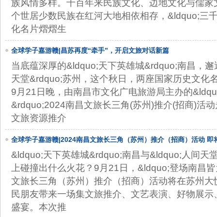
族风情多样。千百年来民族文化、边地文化与儒家
个世居少数民族在红河大地相依相存，&ldquo;三千四
化名片熠熠生
全球学子嘉游赣|昌苏再度“牵手”，开启文旅对话新篇
当底蕴深厚的&ldquo;天下英雄城&rdquo;南昌，邂
天堂&rdquo;苏州，这个秋日，两座国家历史文
9月21日晚，由南昌市文化广电旅游局主办的&ldq
&rdquo;2024南昌文旅长三角(苏州)推介(招商
文旅资源推介
全球学子嘉游赣|2024南昌文旅长三角（苏州）推介（招商）活动 即
&ldquo;天下英雄城&rdquo;南昌与&ldquo;人间
上碰撞出什么火花？9月21日，&ldquo;登场南昌皆为英
文旅长三角（苏州）推介（招商）活动将在苏州大
民朋友带来一场集文旅推介、文艺表演、好物展示
盛宴。本次推