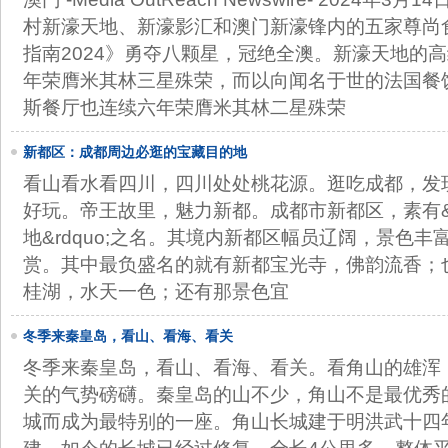
村新濠天地、新濠影汇和澳门新濠锋内的五家尊尚
指南2024》勇夺八颗星，冠绝全澳。新濠天地的
年荣膺米其林三星殊荣，而以向闻名于世的法国餐
斯餐厅也连续六年荣膺米其林二星殊荣
新都区：成都周边必逛的宝藏目的地
看山看水看四川，四川处处桃花源。逛吃成都，发
好玩。帝王故里，魅力新都。成都市新都区，素有&l
地&rdquo;之名。其境内新都区幅员辽阔，景色
赏。其中最负盛名的就有新都宝光寺，佛韵流香；
桂湖，水天一色；还有那景色宜
冬季来秦皇岛，看山、看海、看关
冬季来秦皇岛，看山、看海、看关。看角山的雄浑
关的气势磅礴。秦皇岛的山不少，角山不是最优秀
城而成为最特别的一座。角山长城建于明洪武十四