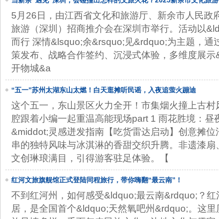
当新余“遇见”深圳，会碰撞出怎样的文旅火花？2025新余市文化旅
会盛大开幕
5月26日，由江西省文化和旅游厅、新余市人民政府
旅游（深圳）招商推介会在深圳市举行。活动以&ldquo;向
而行 深情&lsquo;余&rsquo;见&rdquo;为主
策发布、战略合作签约、沉浸式体验，多维度展示&ld
开物城&a
“五一”苏州太湖东山太燃！白天逛摊听民谣，入夜追萤火蹦迪
这个五一，东山景区火力全开！市集烟火撞上古村
腔跟着小编一起重温高能现场part 1 雨花胜境：
&middot;灵感迸发指南【吃货雷达启动】创意摊
串的独特风味与冰淇淋的香甜交织升腾。非遗漆扇
文创琳琅满目，引得游客驻足体验。【
红河文旅旗舰馆正式登陆同程旅行，带你嗨翻“最云南”！
不到红河州，如何感受&ldquo;最云南&rdquo;
居，是全国首个&ldquo;天然氧吧州&rdquo;。