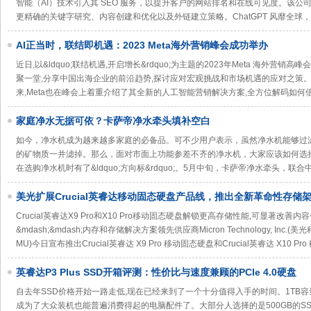
智能（AI）技术引入其 SEO 服务，以提升客户的网站排名和在线可见度。该公司
更精确的关键字研究、内容创建和优化以及外链建立策略。ChatGPT 风靡全球，G
AI正当时，联结即机遇：2023 Meta海外营销峰会成功举办
近日,以&ldquo;联结机遇,开启增长&rdquo;为主题的2023年Meta 海外营销
聚一堂,分享中国出海企业的前沿趋势,探讨应对宏观挑战和市场机遇的应对之策
来,Meta也在峰会上着重介绍了其全新的人工智能营销解决方案,全方位解码如何
家庭净水无据可依？卡萨帝净水牵头填补空白
如今，净水机成为越来越多家庭的必备品。可不少用户表示，虽然净水机能够过
的矿物质一并滤掉。那么，面对市面上功能参差不齐的净水机，大家应该如何选
在选购净水机时有了&ldquo;方向标&rdquo;。5月中旬，卡萨帝净水牵头，联
美光扩展Crucial英睿达移动固态硬盘产品线，推出全新革命性存储
Crucial英睿达X9 Pro和X10 Pro移动固态硬盘解锁更高存储性能,可显著改善内
&mdash;&mdash;内存和存储解决方案领先供应商Micron Technology, In
MU)今日宣布推出Crucial英睿达 X9 Pro 移动固态硬盘和Crucial英睿达 X10 Pr
英睿达P3 Plus SSD开箱评测：性价比与速度兼顾的PCIe 4.0硬盘
自去年SSD价格开始一路走低,现在已经来到了一个十分值得入手的时间。1TB容量
成为了大众装机也能普遍消费得起的电脑配件了。大部分人选择的是500GB的SS