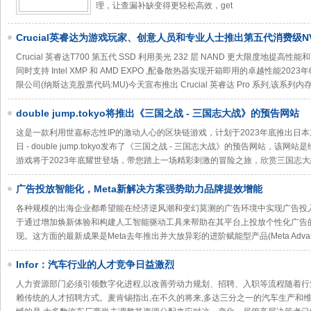
理，让查漏补缺变得更轻松高效，get
Crucial英睿达为游戏玩家、创意人员和专业人士推出第五代消费级NV
用的高性能DRAM产品选择
Crucial 英睿达T700 第五代 SSD 利用美光 232 层 NAND 更大限度地提高性能和可靠
同时支持 Intel XMP 和 AMD EXPO ,配备散热器实现开箱即用的卓越性能2023年
限公司(纳斯达克股票代码:MU)今天宣布推出 Crucial 英睿达 Pro 系列,该系列
double jump.tokyo将推出《三国之战 - 三国志大战》的预告网站
这是一款利用世嘉标志性IP的激动人心的区块链游戏，计划于2023年底推出日本东京 - Med
日 - double jump.tokyo发布了《三国之战 - 三国志大战》的预告网站，该
游戏将于2023年底耀世登场，带您踏上一场精彩刺激的冒险之旅，欣赏三国志大
广告投放智能化，Meta新解决方案强势助力品牌提效增能
各种规模的出海企业都希望能在经济逆风潮和变幻莫测的广告环境中实现广告投入收
于通过增加焕新体验和构建人工智能驱动工具来帮助在其平台上投放个性化广告的全
现。这方面的最新成果是Meta去年推出并大放异彩的进阶赋能型产品(Meta Advan
Infor：汽车行业的人才竞争日益激烈
人力资源部门必须引领数字化进程,以改善劳动力规划、招聘、入职等流程随着行
赖传统的人才招聘方式。麦肯锡指出,在不久的将来,多达三分之一的汽车生产和