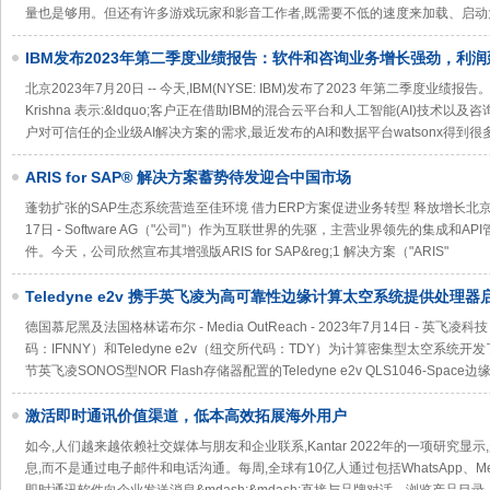
量也是够用。但还有许多游戏玩家和影音工作者,既需要不低的速度来加载、启动
IBM发布2023年第二季度业绩报告：软件和咨询业务增长强劲，利
北京2023年7月20日 -- 今天,IBM(NYSE: IBM)发布了2023 年第二季度业绩报告
Krishna 表示:&ldquo;客户正在借助IBM的混合云平台和人工智能(AI)技术
户对可信任的企业级AI解决方案的需求,最近发布的AI和数据平台watsonx得到很
ARIS for SAP® 解决方案蓄势待发迎合中国市场
蓬勃扩张的SAP生态系统营造至佳环境 借力ERP方案促进业务转型 释放增长北京， 中国 - 
17日 - Software AG（"公司"）作为互联世界的先驱，主营业界领先的集成和
件。今天，公司欣然宣布其增强版ARIS for SAP&reg;1 解决方案（"ARIS"
Teledyne e2v 携手英飞凌为高可靠性边缘计算太空系统提供处理
德国慕尼黑及法国格林诺布尔 - Media OutReach - 2023年7月14日 - 英飞
码：IFNNY）和Teledyne e2v（纽交所代码：TDY）为计算密集型太空系统
节英飞凌SONOS型NOR Flash存储器配置的Teledyne e2v QLS1046-Sp
激活即时通讯价值渠道，低本高效拓展海外用户
如今,人们越来越依赖社交媒体与朋友和企业联系,Kantar 2022年的一项研究显
息,而不是通过电子邮件和电话沟通。每周,全球有10亿人通过包括WhatsApp、Messenge