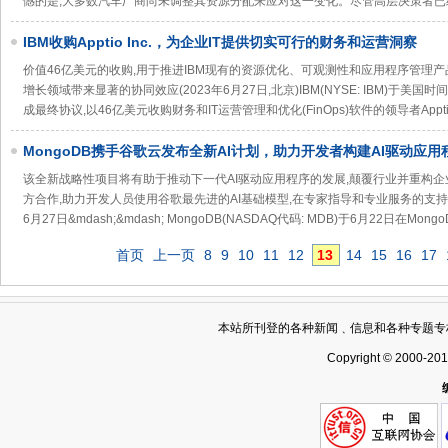
憾的是,大多数汽车厂商尚未调整其资源分配来应对这一变化。尽管高层决策者已
IBM收购Apptio Inc.，为企业IT提供切实可行的财务和运营洞察
价值46亿美元的收购,用于推进IBM现有的资源优化、可观测性和应用程序管理产品
增长领域带来显著的协同效应(2023年6月27日,北京)IBM(NYSE: IBM)于美国时间6月2
成最终协议,以46亿美元收购财务和IT运营管理和优化(FinOps)软件的领导者ApptioI
MongoDB携手谷歌云发布全新AI计划，助力开发者构建AI驱动应用
该全新战略性项目将有助于推动下一代AI驱动应用程序的发展,颠覆行业并重构企业
方合作,助力开发人员使用谷歌最先进的AI基础模型,在专家指导和专业服务的支持下
6月27日&mdash;&mdash; MongoDB(NASDAQ代码: MDB)于6月22日在M
首页
上一页
8
9
10
11
12
13
14
15
16
17
本站所刊登的各种新闻﹑信息和各种专题专
Copyright © 2000-20