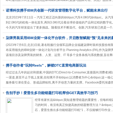
即时通讯软件向企业发送消息&mdash;&mdash;直接与品牌对话、浏览产品目
诺博科技携手IBM共创新一代研发管理数字化平台，赋能未来出行
北京2023年7月11日 -- 汽车工程正迈向新的&ldquo;汽车4.0时代&rdquo;
到2.0时代的机电一体化造车,再到3.0时代沿着全球价值链的产品和过程的数字化,
今天的汽车研发提出了更多挑战。随着技术不断迭代、创新,汽车研发已然是一个
柒牌男装采用IBM业财一体化平台软件，开启数智赋能“预”见未来的
(2023年7月6日,北京)日前,著名鞋服行业领军品牌企业福建柒牌时装科技股份有限公司(
布采用领先的IBM业财一体化计划与分析平台 Planning Analytics (PA)
该项目涉及柒牌男装的财务、人资、运营、IT 等多个业务条线与系统数据,旨在
携手创作者“玩转Reels”，解锁DTC直营电商新玩法
经过过去几年的起伏和摸索,中国的DTC(Direct-to-Consumer,直接面向消费
一渠道,甚至不止于线上发展,但却离不开&ldquo;以消费者为中心&rdquo;这
服务吸引潜在受众、形成品牌粘性,离不开创意力量的支撑。Facebook委托埃森
告别手抄！爱普生多功能错题打印机帮你GET高效学习技巧
经常有家长说&ldquo;我知道整理错题的重要性，但每
习的时间，有没有真正快捷高效的错题整理方法？&rdqu
石，爱普生推出多功能错题打印机*1，不仅能够打印作业