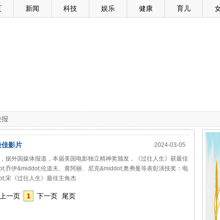
页
新闻
科技
娱乐
健康
育儿
快报
最佳影片
2024-03-05
消息，据外国媒体报道，本届美国电影独立精神奖颁发，《过往人生》获最佳
ot;乔伊&middot;伦道夫、黄阿丽、尼克&middot;奥弗曼等表彰演技奖：电
ot;宋《过往人生》最佳主角杰
上一页
1
下一页
尾页