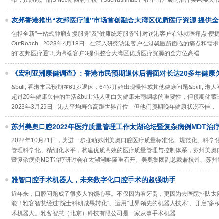
布，其旗舰产品SM03舒西利单抗（Suciraslimab）在中国开展的治疗类风湿关
友邦香港推出“友邦医疗通”市场首创融合大湾区优质医疗资源 提供
包括全新"一站式肿瘤支援服务"及"健康统筹服务"针对访港客户在港就医痛点 便捷无
OutReach - 2023年4月18日 - 在深入研究访港客户在港就医所面临的痛点
的"友邦医疗通"3,为高端客户3提供整合大湾区优质医疗资源的全方位高端
《宏利亚洲康健调查》: 香港市民预期退休后需面对长达20多年健康
&bull; 香港市民预期在63岁退休，64岁开始出现慢性或其他健康问题&bull;
超过20年健康欠佳的生活&bull; 港人明白为健康未雨绸缪的重要性，但预期储蓄进度却不太
2023年3月29日 - 港人平均寿命高踞世界首位，但他们预期晚年健康状况不佳，
苏州美奥口腔2022年医疗质量管理工作太湖论坛暨复杂病例MDT治
2022年10月21日，为进一步推动苏州美奥口腔医疗质量标准化、规范化、科
管理科学化、精细化水平，构建优质高效的医疗质量管理与控制体系，苏州美奥口
暨复杂病例MDT治疗研讨会在太湖湖畔隆重召开。美奥集团副总裁兼杭州、苏州
雅智口腔手术机器人，未来数字化口腔手术的超强助手
近年来，口腔问题成了很多人的烦心事。不仅因为看牙贵，更因为去医院排队太
能！雅客智慧经过"院士科研成果转化"、运用"世界领先的机器人技术"、开启"多
术机器人。雅客智慧（北京）科技有限公司是一家从事手术机器