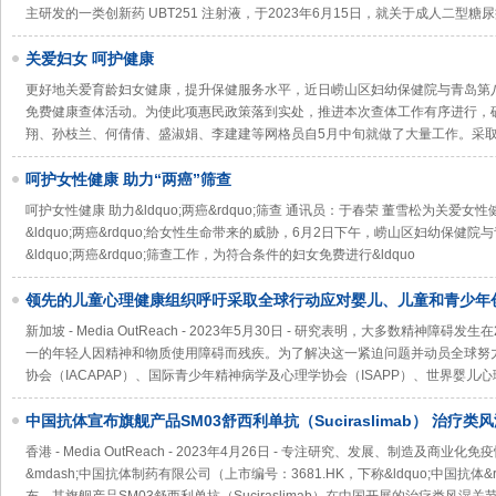
主研发的一类创新药 UBT251 注射液，于2023年6月15日，就关于成人二型
关爱妇女 呵护健康
更好地关爱育龄妇女健康，提升保健服务水平，近日崂山区妇幼保健院与青岛第
免费健康查体活动。为使此项惠民政策落到实处，推进本次查体工作有序进行，
翔、孙枝兰、何倩倩、盛淑娟、李建建等网格员自5月中旬就做了大量工作。采
呵护女性健康 助力“两癌”筛查
呵护女性健康 助力&ldquo;两癌&rdquo;筛查 通讯员：于春荣 董雪松为关
&ldquo;两癌&rdquo;给女性生命带来的威胁，6月2日下午，崂山区妇幼保
&ldquo;两癌&rdquo;筛查工作，为符合条件的妇女免费进行&ldquo
领先的儿童心理健康组织呼吁采取全球行动应对婴儿、儿童和青少年
新加坡 - Media OutReach - 2023年5月30日 - 研究表明，大多数精神
一的年轻人因精神和物质使用障碍而残疾。为了解决这一紧迫问题并动员全球努
协会（IACAPAP）、国际青少年精神病学及心理学协会（ISAPP）、世界婴儿心
中国抗体宣布旗舰产品SM03舒西利单抗（Suciraslimab） 治疗类风
验达到主要研究终点
香港 - Media OutReach - 2023年4月26日 - 专注研究、发展、制造及
&mdash;中国抗体制药有限公司（上市编号：3681.HK，下称&ldquo;中国抗体&rdq