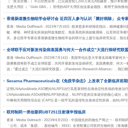
（「医克生物」）今日欣然宣布，已完成首轮1,200万美元A轮融资，预计本轮整
戈壁大湾区（「Gobi GBA」）管理的AEF大湾区创业基金领投，将用于加快
香港肠道微生物组学会研讨会 近四百人参与认识「菌好病除」 众专
的医疗应用
香港 - Media OutReach - 2023年7月18日 -愈来愈多科研报告指出，
敏、哮喘、神经退化疾病如阿兹海默症、免疫系统疾病如银屑病，以至癌症等都
关。多位医学专家在香港肠道微生物组学会的研讨会上援引临床研究实证，指出
全球联手应对新发传染病袁国勇与何大一合作成立"大流行病研究联盟
香港 -Media OutReach- 2023年7月14日 - 美国哥伦比亚大学著名病
国勇教授将联手成立全球联盟，共同开展新发传染病研究。袁国勇教授、何大一
说："通过成立『大流行病研究联盟』（Pandemic Research Alliance），我
Secarna Pharmaceuticals在《免疫学杂志》上发表了全新临床前
证明LNAplus&trade;ASO靶向NLRP3治疗高度衰弱性自身炎症性疾病的有效治疗活性&
LNAplus&trade;ASOs抑制NLRP3的表达，NLRP3是炎症体途径的核心成分
卟啉相关周期性综合征 (CAPS) 是一组罕见的遗传性自身炎症性疾病，由NLR
联邦制药一类创新药UBT251注射液申报临床
香港 - Media Outreach - 2023年6月20日 - 中国领先的药物生产商之一
「公司」或本「集团」，股份编号：3933）全资附属公司联邦生物科技（珠海